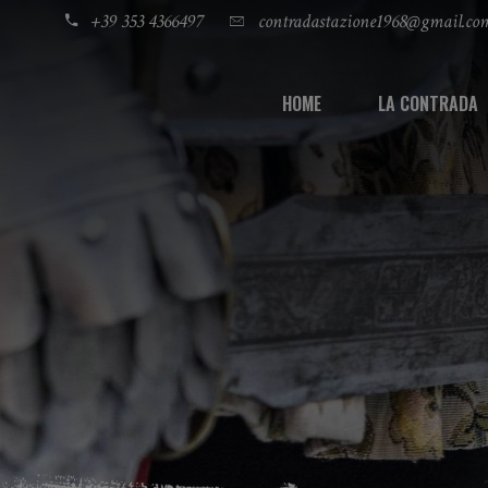
+39 353 4366497
contradastazione1968@gmail.co
HOME
LA CONTRADA