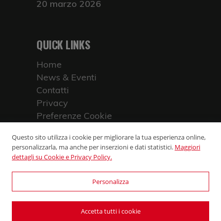
20 marzo 2026
QUICK LINKS
Home
News & Eventi
Contatti
Privacy
Preferenze Cookie
Questo sito utilizza i cookie per migliorare la tua esperienza online,
personalizzarla, ma anche per inserzioni e dati statistici.
Maggiori
dettagli su Cookie e Privacy Policy.
Social Media
Personalizza
© 2025-2026
Contrada Stazione
-
P.Iva: 90023800528 - Powered by
Accetta tutti i cookie
WebDesignProduction