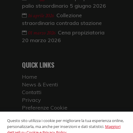
palio straordinario 5 giugno 2026
Collezione
16 aprile 2026
straordinaria contrada stazione
Cena propiziatoria
01 marzo 2026
20 marzo 2026
QUICK LINKS
Home
News & Eventi
Contatti
Privacy
Preferenze Cookie
Questo sito utilizza i cookie per migliorare la tua esperienza online,
personalizzarla, ma anche per inserzioni e dati statistici.
Maggiori
dettagli su Cookie e Privacy Policy.