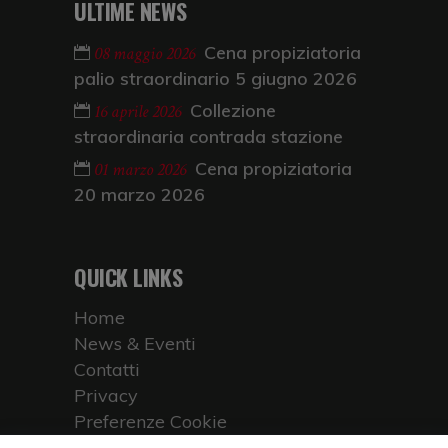
ULTIME NEWS
Cena propiziatoria
08 maggio 2026
palio straordinario 5 giugno 2026
Collezione
16 aprile 2026
straordinaria contrada stazione
Cena propiziatoria
01 marzo 2026
20 marzo 2026
QUICK LINKS
Home
News & Eventi
Contatti
Privacy
Preferenze Cookie